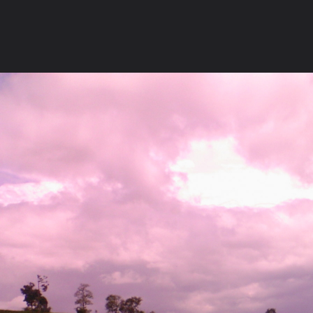
ภาษาไทย
หน้าแรก
เว็บบอร์ด
มีอะไรใหม่
วิดีโอ
รูปภา
หมวดหมู่
มีอะไรใหม่
คอลเล็คชั่น
สถานที่
กล้อง
แ
หน้าแรก
รูปภาพ
General
wichaiyut
วัดหนองน้ำเขียว อ.
วิวข้างทาง