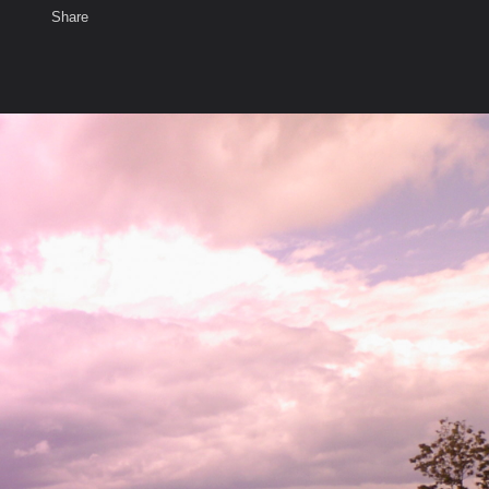
Share
เสียงธรรม
สมาชิก
ห้องสนทนา
พ
ท็ก
แม่สอด จ.ตาก