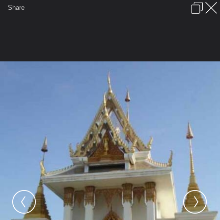
เข้าสู่ระบบหรือลงทะเบียน
Share
ภาษาไทย
ลงโฆษณา
ติดต่อเรา
ช่วยเหลือ
ชุมชนชาวพุทธ
ข้อกำหนดและกฎ
หน้าแรก
เว็บบอร์ด
มีอะไรใหม่
รูปภาพ
คอลเล็คชั่น
สถานที่
กล้อง
แท็ก
...
หน้าแรก
รูปภาพ
General
Shine Pok
Shine Pok
วิหารน้ำน้อยหลังใหม่