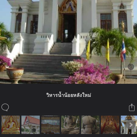
วิหารน้ำน้อยหลังใหม่
ในอัลบั้มนี้