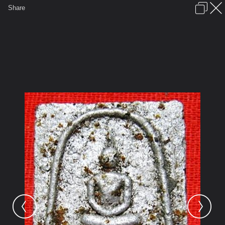
เข้าสู่ระบบหรือลงทะเบียน
Share
ภาษาไทย
ลงโฆษณา
ติดต่อเรา
ช่วยเหลือ
ชุมชนชาวพุทธ
ข้อกำหนดและกฎ
หน้าแรก
เว็บบอร์ด
รูปภาพ
คอลเล็คชั่น
สถานที่
กล้อง
แท็ก
...
...
รูปภาพ
General
นาย สมพล
วัตถุมงคลส่วนตัว
สมเด็จป๊อกเด้ง พิมพ์เจ้าแม่กวนอิม - หน้า