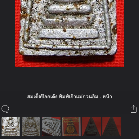
สมเด็จป๊อกเด้ง พิมพ์เจ้าแม่กวนอิม - หน้า
ในอัลบั้มนี้
นาย สมพล