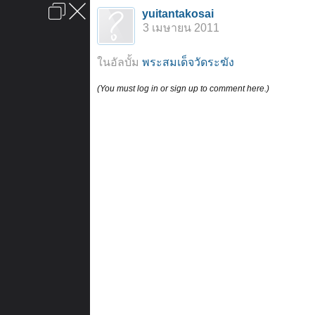
เข้าสู่ระบบหรือลงทะเบียน
yuitantakosai
ลงโฆษณา
ติดต่อเรา
ช่วยเหลือ
หน้าหลัก
ไปข้างบน
3 เมษายน 2011
ข้อกำหนดและกฎ
ในอัลบั้ม
พระสมเด็จวัดระฆัง
(You must log in or sign up to comment here.)