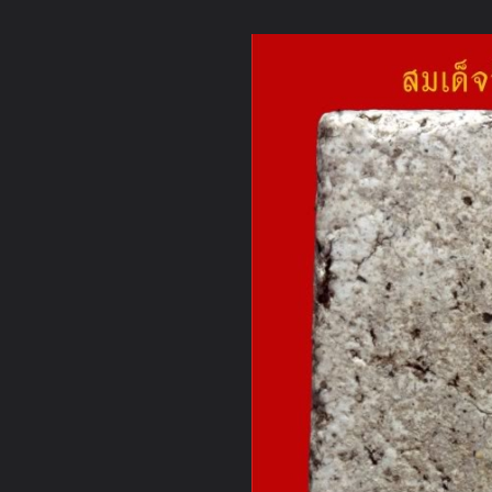
ภาษาไทย
หน้าแรก
เว็บบอร์ด
มีอะไรใหม่
วิดีโอ
รูปภา
มีอะไรใหม่
คอลเล็คชั่น
สถานที่
กล้อง
แท็ก
...
หน้าแรก
รูปภาพ
General
yuitantakosai
พระสมเด็จวัดระ
สมเด็จวัดระฆังพิมพ์ใหญ่(ด้านหลัง)