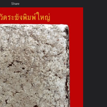
Share
เสียงธรรม
พ
ฆัง