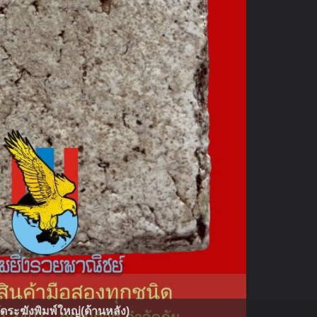
ัดระฆังพิมพ์ใหญ่(ด้านหลัง)