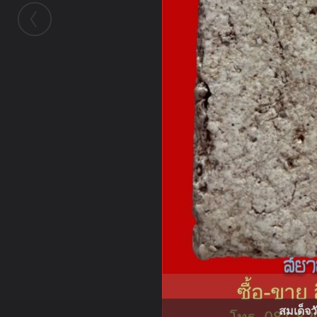
สมเด็จว