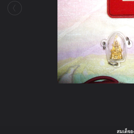
ในอัลบั้มนี้
ณ แปดริ้ว
สมเด็จอ