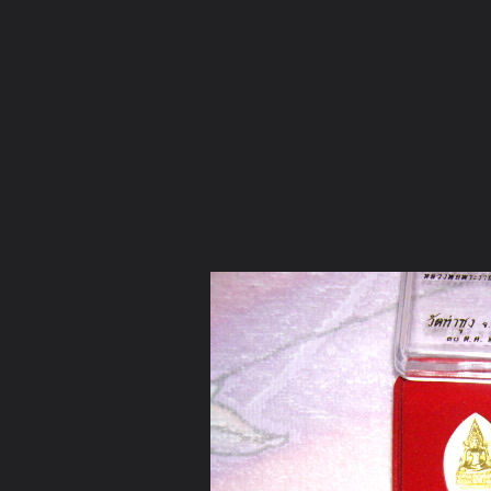
ภาษาไทย
หน้าแรก
เว็บบอร์ด
มีอะไรใหม่
วิดีโอ
รูปภา
หมวดหมู่
มีอะไรใหม่
คอลเล็คชั่น
สถานที่
กล้อง
แ
หน้าแรก
รูปภาพ
General
ณ แปดริ้ว
สมเด็จองค์ปฐมรุ่นต่
สมเด็จองค์ปฐมรุ่นใหม่ ถ่ายรวมๆคับ