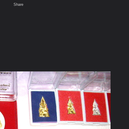
Share
เสียงธรรม
สมาชิก
ห้องสนทนา
พ
ท็ก
างๆ