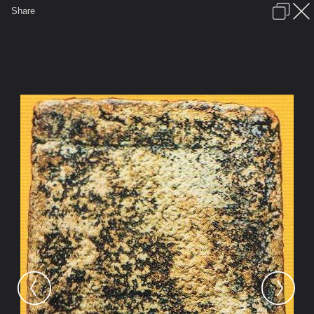
เข้าสู่ระบบหรือลงทะเบียน
Share
ภาษาไทย
ลงโฆษณา
ติดต่อเรา
ช่วยเหลือ
ชุมชนชาวพุทธ
ข้อกำหนดและกฎ
หน้าแรก
เว็บบอร์ด
มีอะไรใหม่
รูปภาพ
คอลเล็คชั่น
สถานที่
กล้อง
แท็ก
...
หน้าแรก
รูปภาพ
General
knutch
ภาพknutch
สมเด็จ2