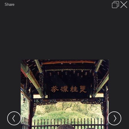
เข้าสู่ระบบหรือลงทะเบียน
Share
ภาษาไทย
ลงโฆษณา
ติดต่อเรา
ช่วยเหลือ
ชุมชนชาวพุทธ
ข้อกำหนดและกฎ
หน้าแรก
เว็บบอร์ด
มีอะไรใหม่
รูปภาพ
คอลเล็คชั่น
สถานที่
กล้อง
แท็ก
...
หน้าแรก
รูปภาพ
General
ฮกหลงขงเบ้ง
สุสานขงเบ้ง
สุสานขงเบ้ง (ที่ฝังอย่างเป็นทางการ)