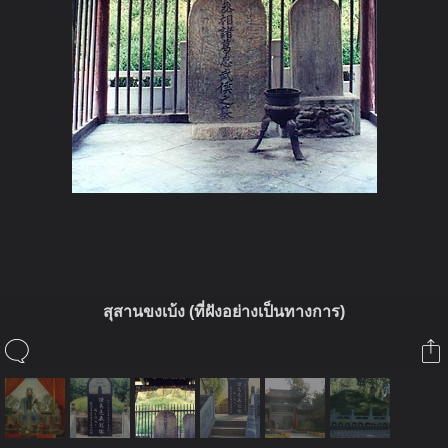
ในอัลบั้มนี้
สุสานขงเบ้ง (ที่ฝังอย่างเป็นทางการ)
ฮกหลงขงเบ้ง
ในอัลบั้ม
สุสานขงเบ้ง