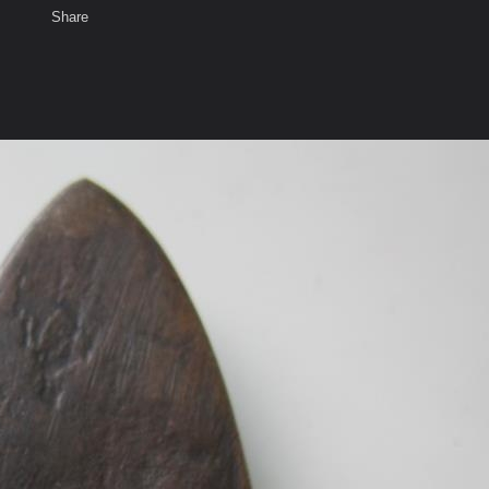
Share
เสียงธรรม
สมาชิก
ห้องสนทนา
พ
ท็ก
ใช่ใหม