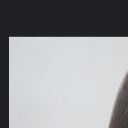
ภาษาไทย
หน้าแรก
เว็บบอร์ด
มีอะไรใหม่
วิดีโอ
รูปภา
หมวดหมู่
มีอะไรใหม่
คอลเล็คชั่น
สถานที่
กล้อง
แ
หน้าแรก
รูปภาพ
General
konpuktai
หลวงพ่อทวด ปี 05 
หลัง