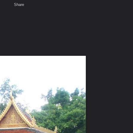
Share
เสียงธรรม
สมาชิก
ห้องสนทนา
พ
ท็ก
อง จ.แพร่