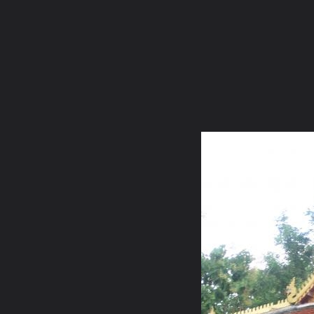
ภาษาไทย
หน้าแรก
เว็บบอร์ด
มีอะไรใหม่
วิดีโอ
รูปภา
หมวดหมู่
มีอะไรใหม่
คอลเล็คชั่น
สถานที่
กล้อง
แ
หน้าแรก
รูปภาพ
General
Mr.Kim
วัดพระธาตุพระลอ อ.ส
หอกลอง วัดพระธาตุพระลอ