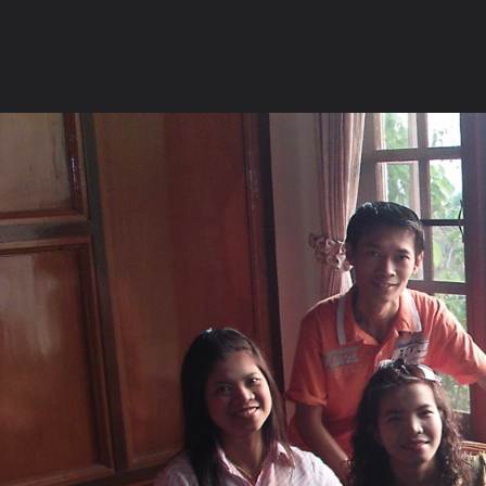
ภาษาไทย
หน้าแรก
เว็บบอร์ด
มีอะไรใหม่
วิดีโอ
รูปภา
หมวดหมู่
มีอะไรใหม่
คอลเล็คชั่น
สถานที่
กล้อง
แ
หน้าแรก
รูปภาพ
General
cinderella2517
ทริปวัดเขาแร
อนาลโย1