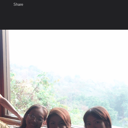
Share
เสียงธรรม
สมาชิก
ห้องสนทนา
พ
ท็ก
่และ ธรรมมะทัศนาจรภาคเ