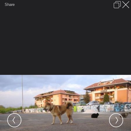
เข้าสู่ระบบหรือลงทะเบียน
Share
ภาษาไทย
ลงโฆษณา
ติดต่อเรา
ช่วยเหลือ
ชุมชนชาวพุทธ
ข้อกำหนดและกฎ
หน้าแรก
เว็บบอร์ด
มีอะไรใหม่
รูปภาพ
คอลเล็คชั่น
สถานที่
กล้อง
แท็ก
...
หน้าแรก
รูปภาพ
General
ศีล5
น้องเหมียวจรจัด
อิๆๆ นายแบบด้านหลัง ชอบมากินกับน้อง
เหมียว