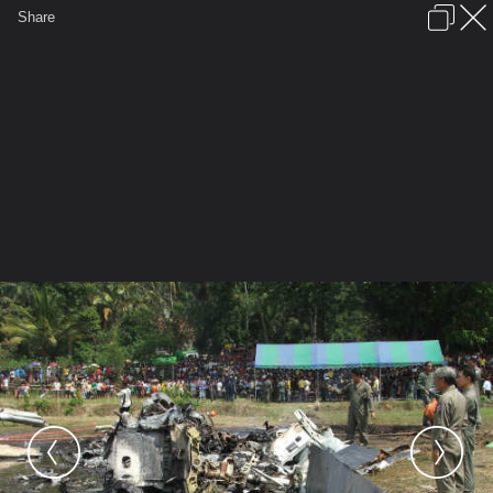
เข้าสู่ระบบหรือลงทะเบียน
Share
ภาษาไทย
ลงโฆษณา
ติดต่อเรา
ช่วยเหลือ
ชุมชนชาวพุทธ
ข้อกำหนดและกฎ
หน้าแรก
เว็บบอร์ด
มีอะไรใหม่
รูปภาพ
คอลเล็คชั่น
สถานที่
กล้อง
แท็ก
...
รูปภาพ
...
F-5E
ความผิดพลาดในอดีตที่ไม่อยากให้เกิ
ฮ. ท .ร. ตก ที่ สุริ นทร์