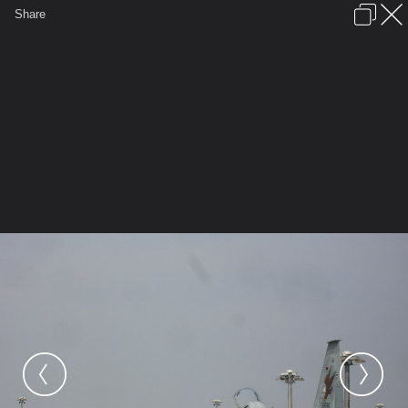
เข้าสู่ระบบหรือลงทะเบียน
Share
ภาษาไทย
ลงโฆษณา
ติดต่อเรา
ช่วยเหลือ
ชุมชนชาวพุทธ
ข้อกำหนดและกฎ
หน้าแรก
เว็บบอร์ด
มีอะไรใหม่
รูปภาพ
คอลเล็คชั่น
สถานที่
กล้อง
แท็ก
...
หน้าแรก
รูปภาพ
General
F-5E
F-5E
เครื่องช่วย ในการ ติด เครื่อง ยนต์