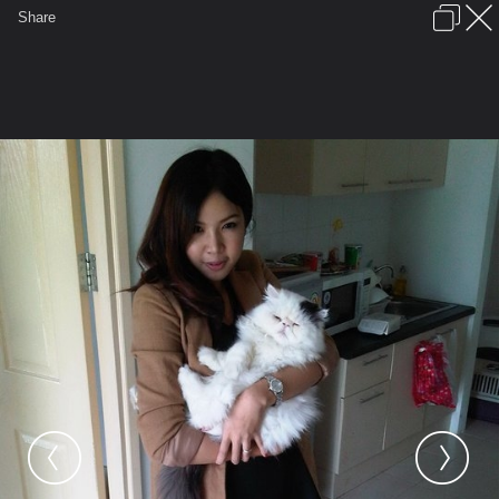
เข้าสู่ระบบหรือลงทะเบียน
Share
ภาษาไทย
ลงโฆษณา
ติดต่อเรา
ช่วยเหลือ
ชุมชนชาวพุทธ
ข้อกำหนดและกฎ
หน้าแรก
เว็บบอร์ด
มีอะไรใหม่
รูปภาพ
คอลเล็คชั่น
สถานที่
กล้อง
แท็ก
...
หน้าแรก
รูปภาพ
General
๙น้ำขิง๙
๙๙น้ำขิง๙๙
เเมว