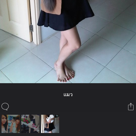
เเมว
ในอัลบั้มนี้