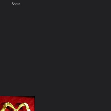
Share
เสียงธรรม
สมาชิก
ห้องสนทนา
พ
ท็ก
า