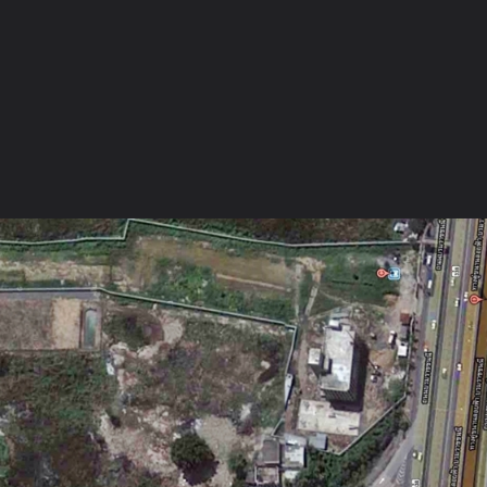
ภาษาไทย
หน้าแรก
เว็บบอร์ด
มีอะไรใหม่
วิดีโอ
รูปภา
หมวดหมู่
มีอะไรใหม่
คอลเล็คชั่น
สถานที่
กล้อง
แ
หน้าแรก
รูปภาพ
General
rung_zero
ทั่วไป
แผนที่ตั้ง บ้านชลาธิป