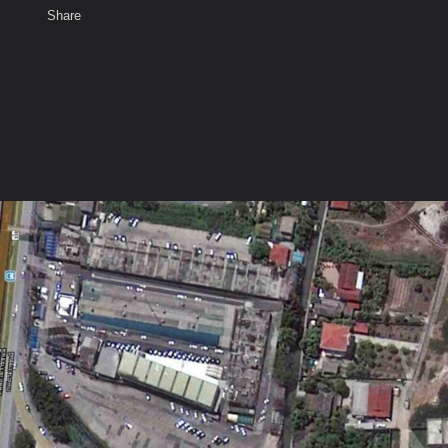
Share
เสียงธรรม
สมาชิก
ห้องสนทนา
พ
ท็ก