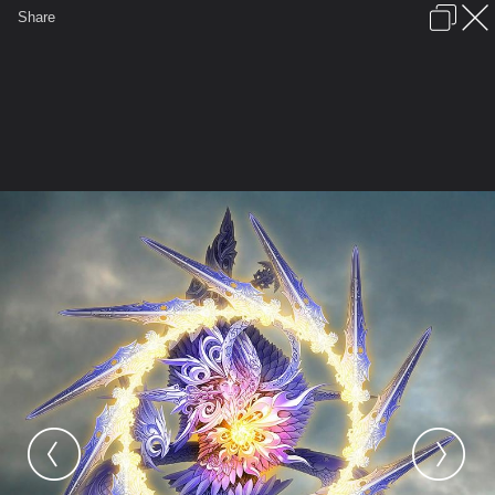
เข้าสู่ระบบหรือลงทะเบียน
Share
ภาษาไทย
ลงโฆษณา
ติดต่อเรา
ช่วยเหลือ
ชุมชนชาวพุทธ
ข้อกำหนดและกฎ
หน้าแรก
เว็บบอร์ด
มีอะไรใหม่
รูปภาพ
คอลเล็คชั่น
สถานที่
กล้อง
แท็ก
...
รูปภาพ
...
O~สวยๆงามๆกราฟฟิกงับ~O
007 88