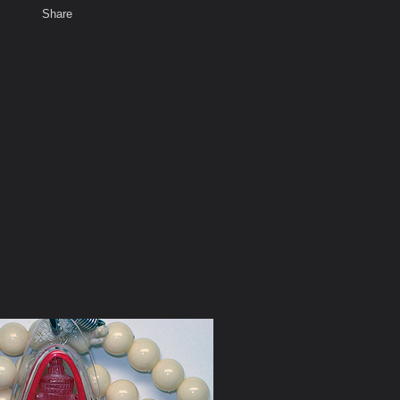
Share
เสียงธรรม
สมาชิก
ห้องสนทนา
พ
ท็ก