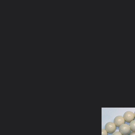
ภาษาไทย
หน้าแรก
เว็บบอร์ด
มีอะไรใหม่
วิดีโอ
รูปภา
หมวดหมู่
มีอะไรใหม่
คอลเล็คชั่น
สถานที่
กล้อง
แ
หน้าแรก
รูปภาพ
General
Akkra1978
ภาพพระเครื่อง
023