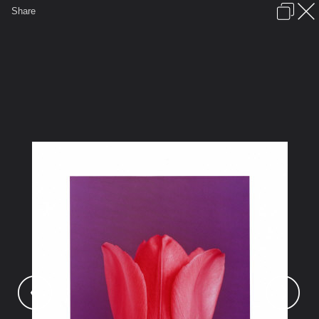
เข้าสู่ระบบหรือลงทะเบียน
Share
ภาษาไทย
ลงโฆษณา
ติดต่อเรา
ช่วยเหลือ
ชุมชนชาวพุทธ
ข้อกำหนดและกฎ
หน้าแรก
เว็บบอร์ด
มีอะไรใหม่
รูปภาพ
คอลเล็คชั่น
สถานที่
กล้อง
แท็ก
...
หน้าแรก
รูปภาพ
General
บุษบากาญจ์
ดอกทิวลิป
080 6560009~Tulip Magenta on Deep
Purple Posters