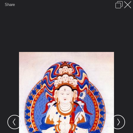
เข้าสู่ระบบหรือลงทะเบียน
Share
ภาษาไทย
ลงโฆษณา
ติดต่อเรา
ช่วยเหลือ
ชุมชนชาวพุทธ
ข้อกำหนดและกฎ
หน้าแรก
เว็บบอร์ด
มีอะไรใหม่
รูปภาพ
คอลเล็คชั่น
สถานที่
กล้อง
แท็ก
...
หน้าแรก
รูปภาพ
General
อาตมัน
หนานไห่กู่ฝ่อ
0acf8f87cd