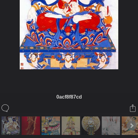
0acf8f87cd
ในอัลบั้มนี้