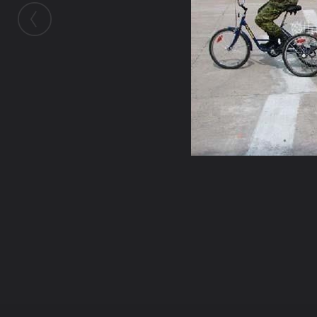
ในอัลบั้มนี้
นักรบเเห่งสยาม
ในอัลบั้ม
ดูๆกันความโหดของสงคราม
16 ธันวาคม 2008
(You must log in or sign up to comment here.)