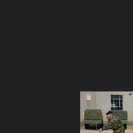
ภาษาไทย
หน้าแรก
เว็บบอร์ด
มีอะไรใหม่
วิดีโอ
รูปภา
หมวดหมู่
มีอะไรใหม่
คอลเล็คชั่น
สถานที่
กล้อง
แ
หน้าแรก
รูปภาพ
General
นักรบเเห่งสยาม
ดูๆกันความโ
1[2]