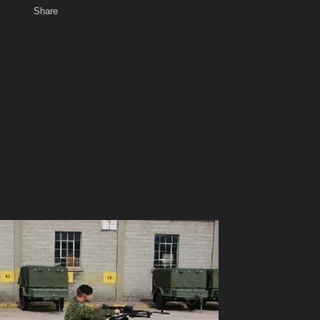
Share
เสียงธรรม
สมาชิก
ห้องสนทนา
พ
ท็ก
หดของสงคราม