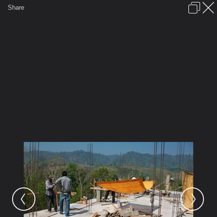
เข้าสู่ระบบหรือลงทะเบียน
Share
ภาษาไทย
ลงโฆษณา
ติดต่อเรา
ช่วยเหลือ
ชุมชนชาวพุทธ
ข้อกำหนดและกฎ
หน้าแรก
เว็บบอร์ด
มีอะไรใหม่
รูปภาพ
คอลเล็คชั่น
สถานที่
กล้อง
แท็ก
...
...
รูปภาพ
General
prajummai
รูปวัดประจำไม้
100 0362