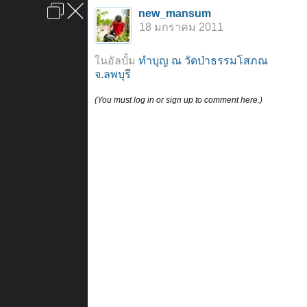
เข้าสู่ระบบหรือลงทะเบียน
new_mansum
ลงโฆษณา
ติดต่อเรา
ช่วยเหลือ
หน้าหลัก
ไปข้างบน
18 มกราคม 2011
ข้อกำหนดและกฎ
ในอัลบั้ม
ทำบุญ ณ วัดป่าธรรมโสภณ
จ.ลพบุรี
(You must log in or sign up to comment here.)