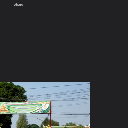
Share
เสียงธรรม
สมาชิก
พ
ห้องสนทนา
าธรรมโสภณ จ.ลพบุรี