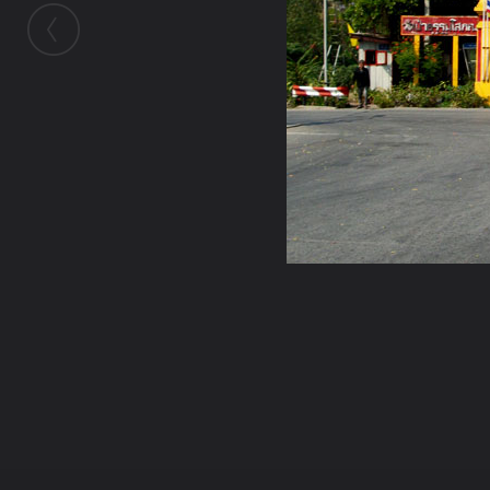
ในอัลบั้มนี้
new_mansum
ในอัลบั้ม
ทำบุญ ณ วัดป่าธรรมโสภณ
จ.ลพบุรี
18 มกราคม 2011