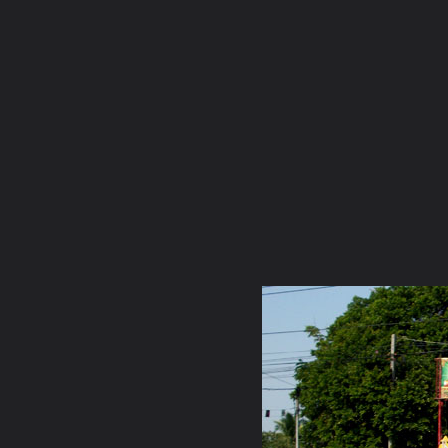
ภาษาไทย
หน้าแรก
เว็บบอร์ด
มีอะไรใหม่
วิดีโอ
รูปภา
หมวดหมู่
มีอะไรใหม่
คอลเล็คชั่น
สถานที่
กล้อง
แท็ก
หน้าแรก
รูปภาพ
General
new_mansum
ทำบุญ ณ วัดป่
100 2768