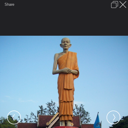
เข้าสู่ระบบหรือลงทะเบียน
Share
ภาษาไทย
ลงโฆษณา
ติดต่อเรา
ช่วยเหลือ
ชุมชนชาวพุทธ
ข้อกำหนดและกฎ
หน้าแรก
เว็บบอร์ด
มีอะไรใหม่
รูปภาพ
คอลเล็คชั่น
สถานที่
กล้อง
แท็ก
...
หน้าแรก
รูปภาพ
General
ติงติง
แอ่วเมืองเหนือ
102 5027