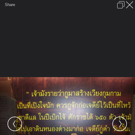
เข้าสู่ระบบหรือลงทะเบียน
Share
ภาษาไทย
ลงโฆษณา
ติดต่อเรา
ช่วยเหลือ
ชุมชนชาวพุทธ
ข้อกำหนดและกฎ
หน้าแรก
เว็บบอร์ด
มีอะไรใหม่
รูปภาพ
คอลเล็คชั่น
สถานที่
กล้อง
แท็ก
...
หน้าแรก
รูปภาพ
General
ติงติง
แอ่วเมืองเหนือ
102 5128