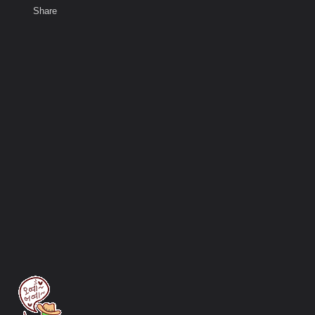
Share
เสียงธรรม
สมาชิก
ห้องสนทนา
พ
ท็ก