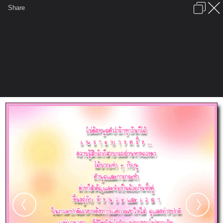
เข้าสู่ระบบหรือลงทะเบียน
Share
ภาษาไทย
ลงโฆษณา
ติดต่อเรา
ช่วยเหลือ
ชุมชนชาวพุทธ
ข้อกำหนดและกฎ
หน้าแรก
เว็บบอร์ด
มีอะไรใหม่
รูปภาพ
คอลเล็คชั่น
สถานที่
กล้อง
แท็ก
...
หน้าแรก
รูปภาพ
General
pucca2101
Poem
13