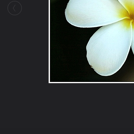
ในอัลบั้มนี้
nar11