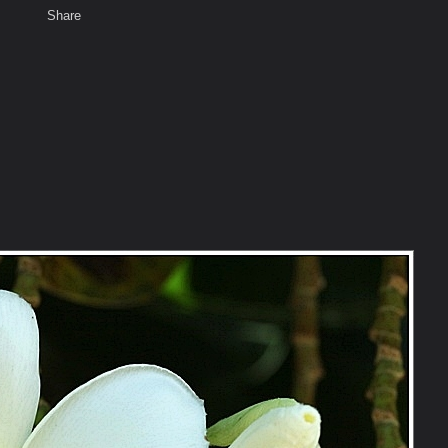
Share
เสียงธรรม
สมาชิก
ห้องสนทนา
พ
ท็ก