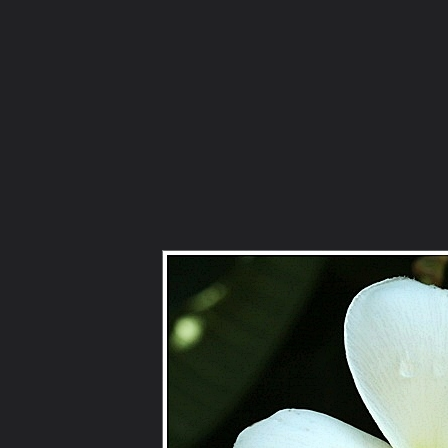
ภาษาไทย
หน้าแรก
เว็บบอร์ด
มีอะไรใหม่
วิดีโอ
รูปภา
หมวดหมู่
มีอะไรใหม่
คอลเล็คชั่น
สถานที่
กล้อง
แ
หน้าแรก
รูปภาพ
General
nar11
ดอกไม้
13