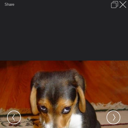
เข้าสู่ระบบหรือลงทะเบียน
Share
ภาษาไทย
ลงโฆษณา
ติดต่อเรา
ช่วยเหลือ
ชุมชนชาวพุทธ
ข้อกำหนดและกฎ
หน้าแรก
เว็บบอร์ด
มีอะไรใหม่
รูปภาพ
คอลเล็คชั่น
สถานที่
กล้อง
แท็ก
...
หน้าแรก
รูปภาพ
General
ฐาณัฏฐ์
นายหลง
135