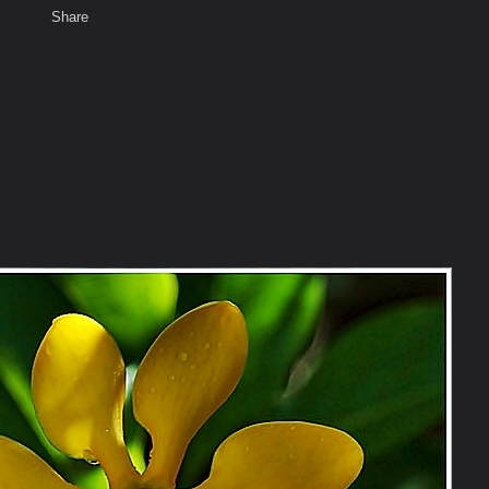
Share
เสียงธรรม
สมาชิก
ห้องสนทนา
พ
ท็ก