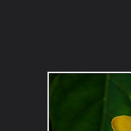
ภาษาไทย
หน้าแรก
เว็บบอร์ด
มีอะไรใหม่
วิดีโอ
รูปภา
หมวดหมู่
มีอะไรใหม่
คอลเล็คชั่น
สถานที่
กล้อง
แ
หน้าแรก
รูปภาพ
General
nar11
ดอกไม้
14