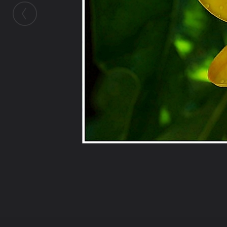
ในอัลบั้มนี้
nar11