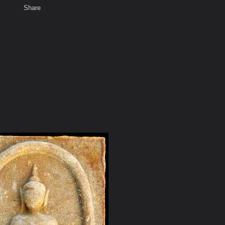
Share
เสียงธรรม
สมาชิก
ห้องสนทนา
พ
ท็ก