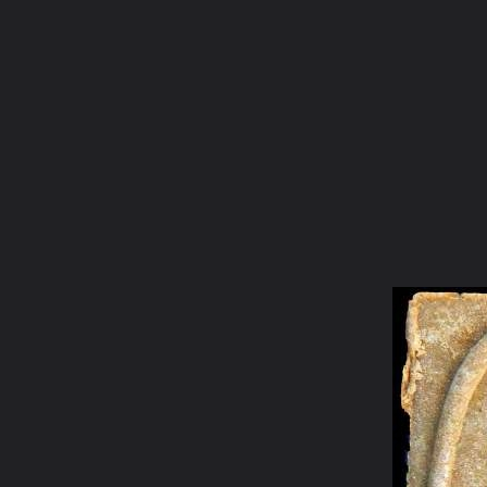
ภาษาไทย
หน้าแรก
เว็บบอร์ด
มีอะไรใหม่
วิดีโอ
รูปภา
หมวดหมู่
มีอะไรใหม่
คอลเล็คชั่น
สถานที่
กล้อง
แ
หน้าแรก
รูปภาพ
General
ธรรมลิขิต
สิวลีหลวงพ่อกวย
15หน้า