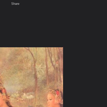
Share
เสียงธรรม
สมาชิก
ห้องสนทนา
พ
ท็ก