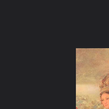
ภาษาไทย
หน้าแรก
เว็บบอร์ด
มีอะไรใหม่
วิดีโอ
รูปภา
หมวดหมู่
มีอะไรใหม่
คอลเล็คชั่น
สถานที่
กล้อง
แ
หน้าแรก
รูปภาพ
General
ตาวาว
ู@ ^^ @
17557 592250