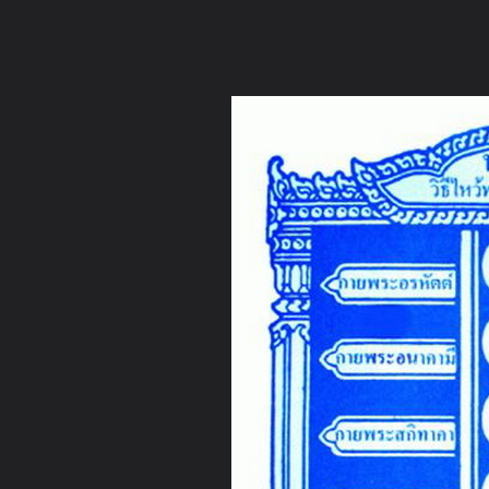
ภาษาไทย
หน้าแรก
เว็บบอร์ด
มีอะไรใหม่
วิดีโอ
รูปภา
หมวดหมู่
มีอะไรใหม่
คอลเล็คชั่น
สถานที่
กล้อง
แ
หน้าแรก
รูปภาพ
General
วิมุติมรรค
จักรพรรดิ กายสิทธิ์
18 กาย