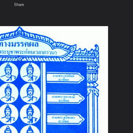
Share
เสียงธรรม
สมาชิก
ห้องสนทนา
พ
ท็ก