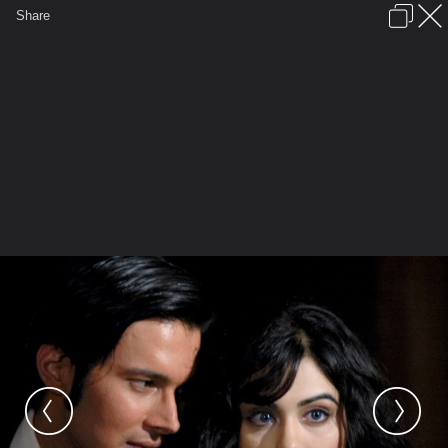
เข้าสู่ระบบหรือลงทะเบียน
Share
ภาษาไทย
ลงโฆษณา
ติดต่อเรา
ช่วยเหลือ
ชุมชนชาวพุทธ
ข้อกำหนดและกฎ
หน้าแรก
เว็บบอร์ด
มีอะไรใหม่
รูปภาพ
คอลเล็คชั่น
สถานที่
กล้อง
แท็ก
...
รูปภาพ
...
DuchessFidgette
หนังผีอินเดีย
183489 9 5224