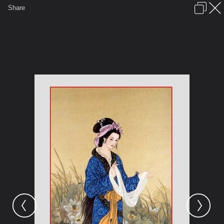
เข้าสู่ระบบหรือลงทะเบียน
Share
ภาษาไทย
ลงโฆษณา
ติดต่อเรา
ช่วยเหลือ
ชุมชนชาวพุทธ
ข้อกำหนดและกฎ
หน้าแรก
เว็บบอร์ด
มีอะไรใหม่
รูปภาพ
คอลเล็คชั่น
สถานที่
กล้อง
แท็ก
...
รูปภาพ
...
เตียวเสี้ยน
สี่ยอดหญิงงามแห่งแผ่นดินจีน
1958 16136 1