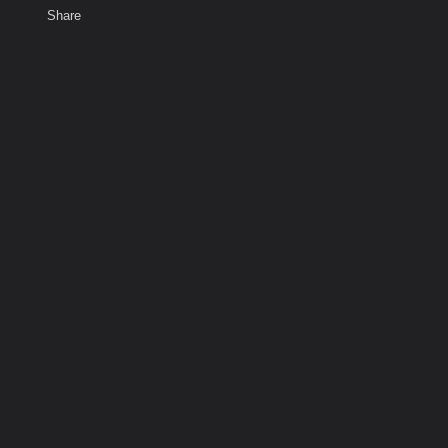
Share
เสียงธรรม
สมาชิก
ห้องสนทนา
พ
ท็ก