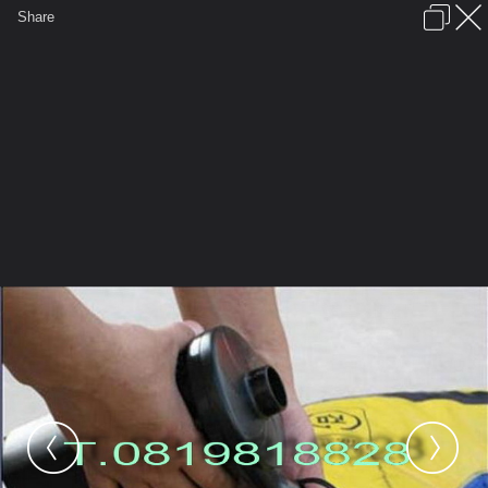
เข้าสู่ระบบหรือลงทะเบียน
Share
ภาษาไทย
ลงโฆษณา
ติดต่อเรา
ช่วยเหลือ
ชุมชนชาวพุทธ
ข้อกำหนดและกฎ
หน้าแรก
เว็บบอร์ด
มีอะไรใหม่
รูปภาพ
คอลเล็คชั่น
สถานที่
กล้อง
แท็ก
...
รูปภาพ
...
ที่สูบลมไฟฟ้าพกพา 3 ระบบ HT-677
1HT 677(6)