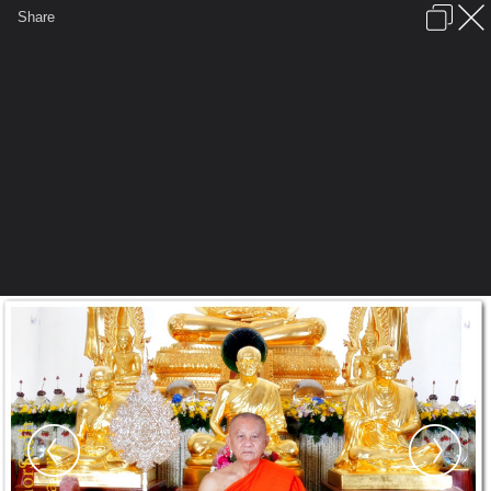
เข้าสู่ระบบหรือลงทะเบียน
Share
ภาษาไทย
ลงโฆษณา
ติดต่อเรา
ช่วยเหลือ
ชุมชนชาวพุทธ
ข้อกำหนดและกฎ
หน้าแรก
เว็บบอร์ด
มีอะไรใหม่
รูปภาพ
คอลเล็คชั่น
สถานที่
กล้อง
แท็ก
...
...
รูปภาพ
General
วิมุติมรรค
จักรพรรดิ กายสิทธิ์
2.พระราชญาณวิสิฐ (หลวงป๋า) เจ้าอาวาส
วัดหลวงพ่อสด ฯ