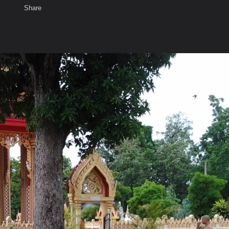
Share
เสียงธรรม
สมาชิก
ห้องสนทนา
พ
ท็ก