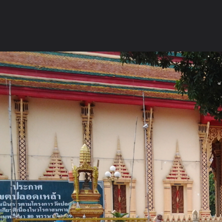
ภาษาไทย
หน้าแรก
เว็บบอร์ด
มีอะไรใหม่
วิดีโอ
รูปภา
หมวดหมู่
มีอะไรใหม่
คอลเล็คชั่น
สถานที่
กล้อง
แ
หน้าแรก
รูปภาพ
General
toon kps
สมเด็จเจ้าพะโคะ
20120703 085120