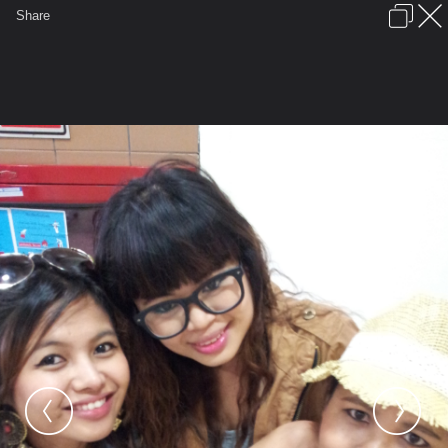
เข้าสู่ระบบหรือลงทะเบียน
Share
ภาษาไทย
ลงโฆษณา
ติดต่อเรา
ช่วยเหลือ
ชุมชนชาวพุทธ
ข้อกำหนดและกฎ
หน้าแรก
เว็บบอร์ด
มีอะไรใหม่
รูปภาพ
คอลเล็คชั่น
สถานที่
กล้อง
แท็ก
...
หน้าแรก
รูปภาพ
General
มารีจัง
PHUKET
20121005 065001