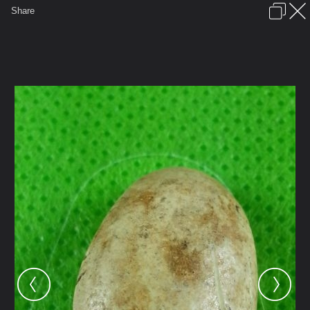
เข้าสู่ระบบหรือลงทะเบียน
Share
ภาษาไทย
ลงโฆษณา
ติดต่อเรา
ช่วยเหลือ
ชุมชนชาวพุทธ
ข้อกำหนดและกฎ
หน้าแรก
เว็บบอร์ด
มีอะไรใหม่
รูปภาพ
คอลเล็คชั่น
สถานที่
กล้อง
แท็ก
...
หน้าแรก
รูปภาพ
General
Keal88
เขี้ยว
20121029 091137 072