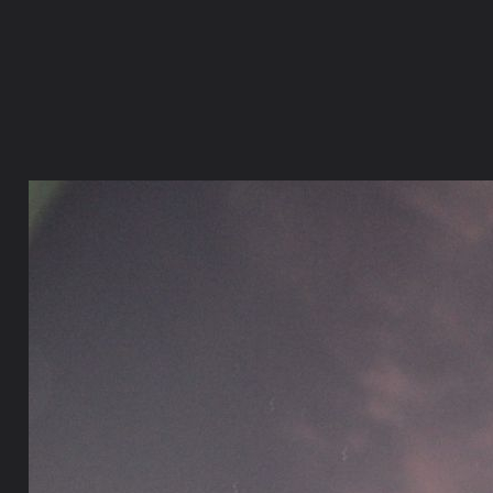
ภาษาไทย
หน้าแรก
เว็บบอร์ด
มีอะไรใหม่
วิดีโอ
รูปภา
หมวดหมู่
มีอะไรใหม่
คอลเล็คชั่น
สถานที่
กล้อง
แ
หน้าแรก
รูปภาพ
General
Falkman
ภาพถ่ายกลางคืน
21 Jan 11 3