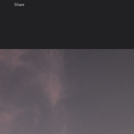
Share
เสียงธรรม
สมาชิก
ห้องสนทนา
พ
ท็ก