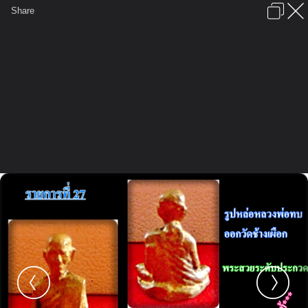
เข้าสู่ระบบหรือลงทะเบียน
Share
ภาษาไทย
ลงโฆษณา
ติดต่อเรา
ช่วยเหลือ
ชุมชนชาวพุทธ
ข้อกำหนดและกฎ
หน้าแรก
เว็บบอร์ด
มีอะไรใหม่
รูปภาพ
คอลเล็คชั่น
สถานที่
กล้อง
แท็ก
...
หน้าแรก
รูปภาพ
General
ต่อยอดบุญ
เหรียญโลหะ
27 ลพ ทบ