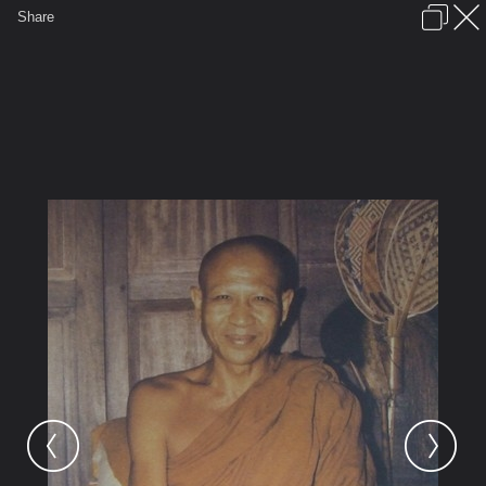
เข้าสู่ระบบหรือลงทะเบียน
Share
ภาษาไทย
ลงโฆษณา
ติดต่อเรา
ช่วยเหลือ
ชุมชนชาวพุทธ
ข้อกำหนดและกฎ
หน้าแรก
เว็บบอร์ด
มีอะไรใหม่
รูปภาพ
คอลเล็คชั่น
สถานที่
กล้อง
แท็ก
...
รูปภาพ
...
่jeng
บูรพาจารย์สายพระอาจารย์มั่น ภูริทั
28 พอ.สิงห์ทอง 2467 2523