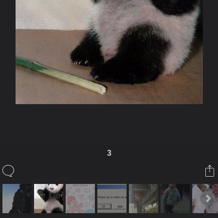
3
ในอัลบั้มนี้
kikinlala