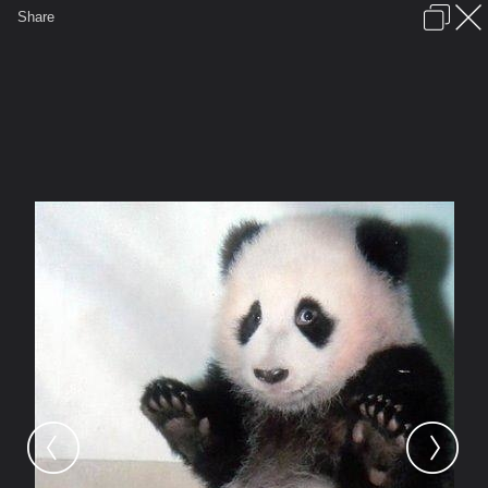
เข้าสู่ระบบหรือลงทะเบียน
Share
ภาษาไทย
ลงโฆษณา
ติดต่อเรา
ช่วยเหลือ
ชุมชนชาวพุทธ
ข้อกำหนดและกฎ
หน้าแรก
เว็บบอร์ด
มีอะไรใหม่
รูปภาพ
คอลเล็คชั่น
สถานที่
กล้อง
แท็ก
...
หน้าแรก
รูปภาพ
General
kikinlala
My album
3