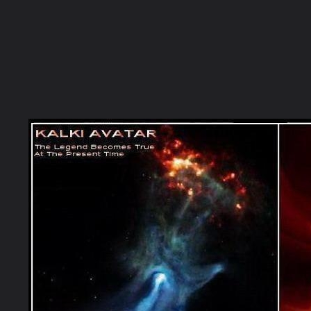
ภาษาไทย
หน้าแรก
เว็บบอร์ด
มีอะไรใหม่
วิดีโอ
รูปภา
หมวดหมู่
มีอะไรใหม่
คอลเล็คชั่น
สถานที่
กล้อง
แ
หน้าแรก
รูปภาพ
General
EHUTT1wan
3. KALKI AVATA
40.KalkiAvatar