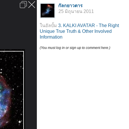
เข้าสู่ระบบหรือลงทะเบียน
กัลกยาวตาร
ลงโฆษณา
ติดต่อเรา
ช่วยเหลือ
หน้าหลัก
ไปข้างบน
25 มิถุนายน 2011
ข้อกำหนดและกฎ
ในอัลบั้ม
3. KALKI AVATAR - The Right
Unique True Truth & Other Involved
Information
(You must log in or sign up to comment here.)