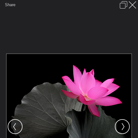
เข้าสู่ระบบหรือลงทะเบียน
Share
ภาษาไทย
ลงโฆษณา
ติดต่อเรา
ช่วยเหลือ
ชุมชนชาวพุทธ
ข้อกำหนดและกฎ
หน้าแรก
เว็บบอร์ด
มีอะไรใหม่
รูปภาพ
คอลเล็คชั่น
สถานที่
กล้อง
แท็ก
...
หน้าแรก
รูปภาพ
General
มุ่งเต็มใจ
ดอกบัว
406863 12064794 0