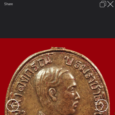
เข้าสู่ระบบหรือลงทะเบียน
Share
ภาษาไทย
ลงโฆษณา
ติดต่อเรา
ช่วยเหลือ
ชุมชนชาวพุทธ
ข้อกำหนดและกฎ
หน้าแรก
เว็บบอร์ด
มีอะไรใหม่
รูปภาพ
คอลเล็คชั่น
สถานที่
กล้อง
แท็ก
...
...
รูปภาพ
General
ปราบเทวดา
กรุปราบเทวดา-2
52