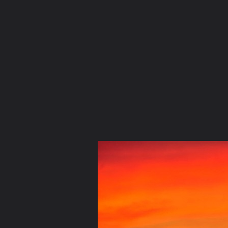
ภาษาไทย
หน้าแรก
เว็บบอร์ด
มีอะไรใหม่
วิดีโอ
รูปภา
หมวดหมู่
มีอะไรใหม่
คอลเล็คชั่น
สถานที่
กล้อง
แท็ก
หน้าแรก
รูปภาพ
General
น้ำใสไหลเย็น
ตุลาคม2554
57weS2