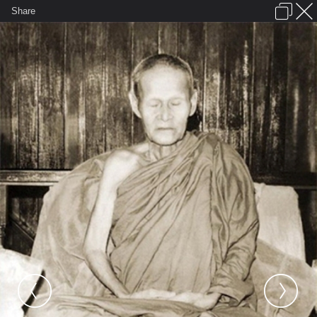
เข้าสู่ระบบหรือลงทะเบียน
Share
ภาษาไทย
ลงโฆษณา
ติดต่อเรา
ช่วยเหลือ
ชุมชนชาวพุทธ
ข้อกำหนดและกฎ
หน้าแรก
เว็บบอร์ด
มีอะไรใหม่
รูปภาพ
คอลเล็คชั่น
สถานที่
กล้อง
แท็ก
...
...
รูปภาพ
General
nayple
กราบรูปหล่อและอัฐิธาตุธาตุ เก
8.หลวงปู่ขาว อนาลโย